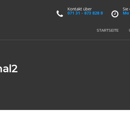
Kontakt über
Sie
071 31 - 873 828 8
Mo 
STARTSEITE
al2