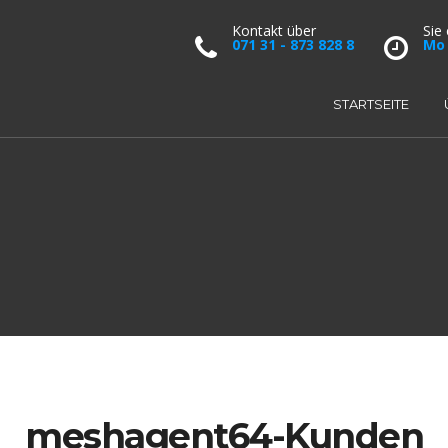
Kontakt über
Sie
071 31 - 873 828 8
Mo 
STARTSEITE
meshagent64-Kunden